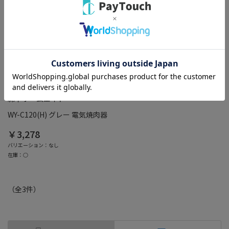
綿半ホームエイド
WY-C120(H) グレー 電気焼肉器
￥3,278
バリエーション：なし
在庫：○
（全
3
件
）