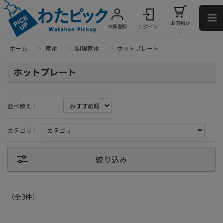
お買物か
会員登録
ログイン
ご
ホーム
>
家電
>
調理家電
>
ホットプレート
ホットプレート
並べ替え：
カテゴリ：
絞り込み
（全
3
件
）