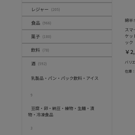
レジャー
(205)
綿半
食品
(966)
スマ
ケット
菓子
(180)
ック
飲料
(78)
￥2,
バリ
酒
(592)
在庫
乳製品・パン・パック飲料・アイス
9
豆腐・卵・納豆・練物・生麺・漬
物・冷凍食品
3