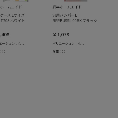
ホームエイド
綿半ホームエイド
ケース Lサイズ
汎用バンパーL
OT205 ホワイト
RFRBUSSIL00BK ブラック
,408
￥1,078
エーション：なし
バリエーション：なし
：○
在庫：○