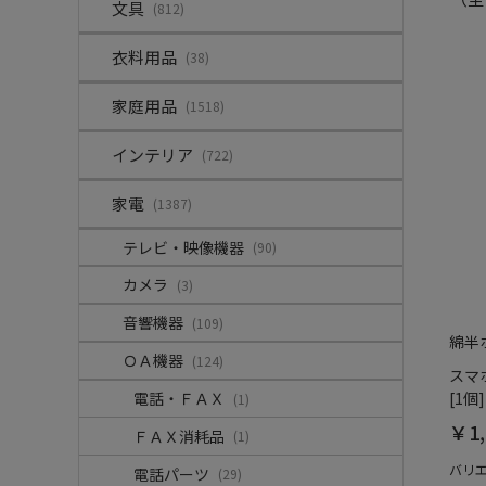
文具
(812)
衣料用品
(38)
家庭用品
(1518)
インテリア
(722)
家電
(1387)
テレビ・映像機器
(90)
カメラ
(3)
音響機器
(109)
綿半
ＯＡ機器
(124)
スマホ
電話・ＦＡＸ
[1個]
(1)
￥1,
ＦＡＸ消耗品
(1)
バリ
電話パーツ
(29)