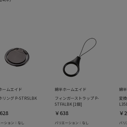
ホームエイド
綿半ホームエイド
綿半
リング P-STRSLBK
フィンガーストラップ P-
変換
STFALBK [1個]
L35
628
￥638
￥2
エーション：なし
バリエーション：なし
バリ