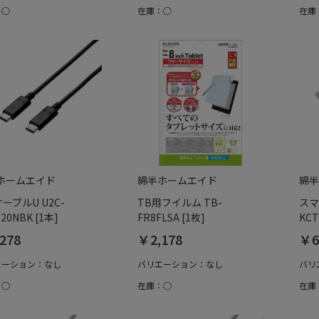
：○
在庫：○
在庫
ホームエイド
綿半ホームエイド
綿半
ケーブルU U2C-
TB用フイルム TB-
スマ
20NBK [1本]
FR8FLSA [1枚]
KCT
278
￥2,178
￥6
エーション：なし
バリエーション：なし
バリ
：○
在庫：○
在庫