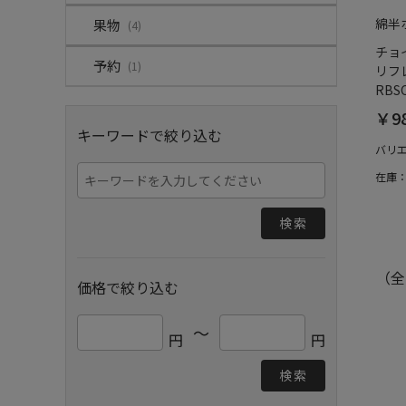
綿半
果物
(4)
チョ
予約
(1)
リフ
RBS
￥9
キーワードで絞り込む
バリ
在庫
検索
（全
価格で絞り込む
～
円
円
検索