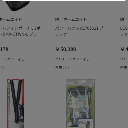
ホームエイド
綿半ホームエイド
綿半
ートフォンポーチ L 2ポ
パワーハウス A1701511 ブ
LEG
 SMP-CTWN-L ブラ
ラック
ック
178
￥50,380
￥4
エーション：なし
バリエーション：なし
バリ
：○
在庫：○
在庫