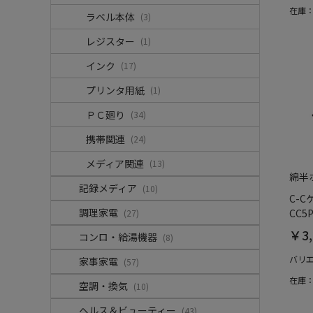
在庫
ラベル本体
(3)
レジスター
(1)
インク
(17)
プリンタ用紙
(1)
ＰＣ廻り
(34)
携帯関連
(24)
メディア関連
(13)
綿半
記録メディア
(10)
C-C
調理家電
CC5P
(27)
￥3,
コンロ・給湯機器
(8)
バリ
家事家電
(57)
在庫
空調・換気
(10)
ヘルス＆ビューティー
(43)