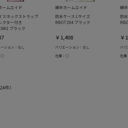
ホームエイド
綿半ホームエイド
綿半
イスネックストラップ
防水ケース Lサイズ
防水
レクター付き
RBOT204 ブラック
RB
CNK1 ブラック
87
￥1,408
￥1
エーション：なし
バリエーション：なし
バリ
：○
在庫：○
在庫
24件）