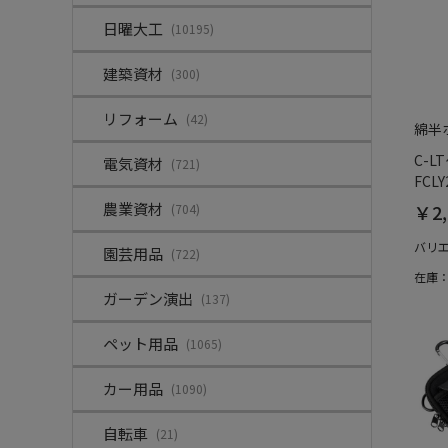
日曜大工
(10195)
建築資材
(300)
リフォーム
(42)
綿半
C-L
電気資材
(721)
FCLY
農業資材
￥2,
(704)
バリ
園芸用品
(722)
在庫
ガーデン演出
(137)
ペット用品
(1065)
カー用品
(1090)
自転車
(21)