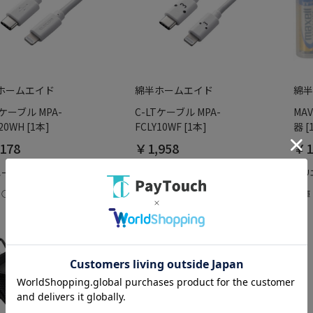
ホームエイド
綿半ホームエイド
綿半
Tケーブル MPA-
C-LTケーブル MPA-
MA
20WH [1本]
FCLY10WF [1本]
器 [
178
￥1,958
￥1
エーション：なし
バリエーション：なし
バリ
：○
在庫：○
在庫