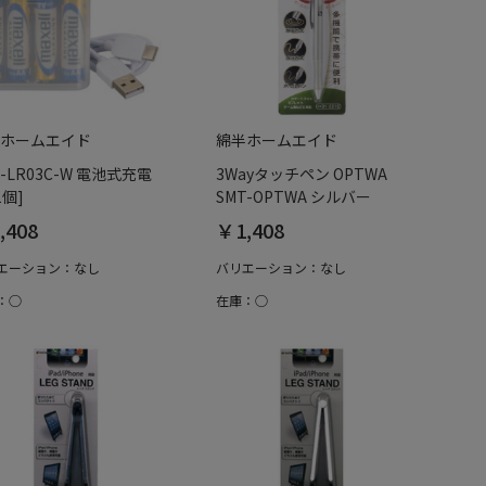
ホームエイド
綿半ホームエイド
V-LR03C-W 電池式充電
3Wayタッチペン OPTWA
1個]
SMT-OPTWA シルバー
,408
￥1,408
エーション：なし
バリエーション：なし
：○
在庫：○