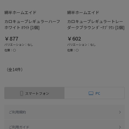
綿半ホームエイド
綿半ホームエイド
カロキューブレギュラーハーフ
カロキューブレギュラートレー
ホワイト ﾎﾜｲﾄ [1個]
ダークブラウン ﾀﾞｰｸﾌﾞﾗｳﾝ [1個]
￥877
￥602
バリエーション：なし
バリエーション：なし
在庫：○
在庫：○
（全
14
件
）
スマートフォン
PC
ご利用規約
ご利用ガイド