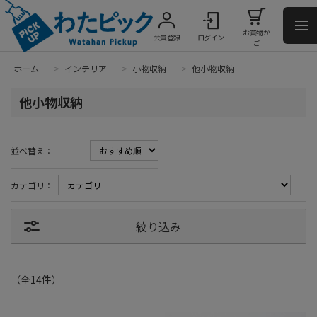
お買物か
会員登録
ログイン
ご
ホーム
>
インテリア
>
小物収納
>
他小物収納
他小物収納
並べ替え：
カテゴリ：
絞り込み
（全
14
件
）