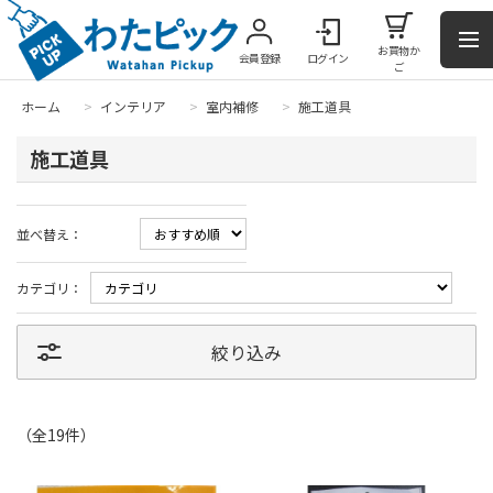
お買物か
会員登録
ログイン
ご
ホーム
>
インテリア
>
室内補修
>
施工道具
施工道具
並べ替え：
カテゴリ：
絞り込み
（全
19
件
）