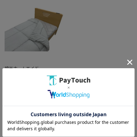
綿半ホームエイド
グレー 極厚四層敷ふとんの組布
団 無地グレー SL [11]
￥17,380
バリエーション：なし
在庫：○
（全
1
件
）