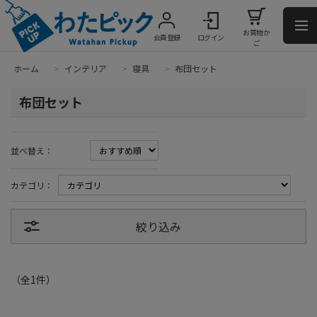
お買物か
会員登録
ログイン
ご
ホーム
>
インテリア
>
寝具
>
布団セット
布団セット
並べ替え：
カテゴリ：
絞り込み
（全
1
件
）