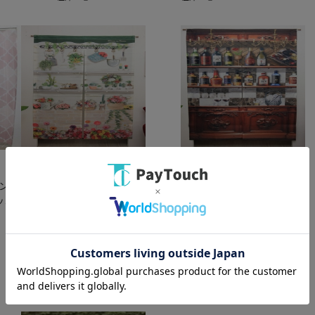
綿半ホームエイド
綿半ホームエイド
ンク
高さ調整暖簾 ガーデン
高さ調整暖簾 カウンターバ
ロッコ
85×175 M5371 ガーデン
ー 85×175 M5374 カウンタ
ーバー
￥2,728
￥2,728
バリエーション：なし
バリエーション：なし
在庫：○
在庫：○