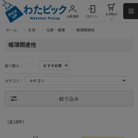
お買物か
会員登録
ログイン
ご
ホーム
>
文具
>
伝票・帳簿
>
帳簿関連他
帳簿関連他
並べ替え：
カテゴリ：
絞り込み
（全
18
件
）