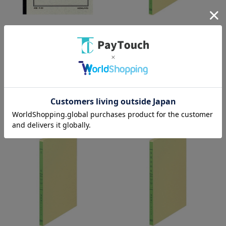
綿半ホームエイド
綿半ホームエイド
ノート式帳簿A5仕入帳 チ-53
3色ルーズリーフ●金銭出納帳
●科目入り リ-120
￥492
￥1,408
バリエーション：なし
バリエーション：なし
在庫：○
在庫：○