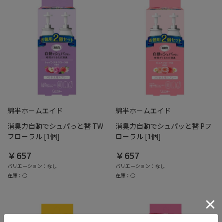
綿半ホームエイド
綿半ホームエイド
消臭力自動でシュパっと替 TW
消臭力自動でシュパッと替 Pフ
フローラル [1個]
ローラル [1個]
￥657
￥657
バリエーション：なし
バリエーション：なし
在庫：○
在庫：○