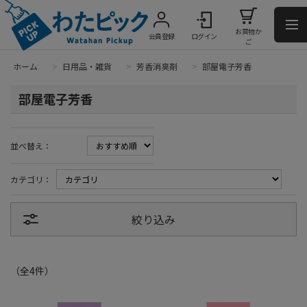
お買物か
会員登録
ログイン
ご
ホーム
>
日用品・雑貨
>
芳香消臭剤
>
部屋電子芳香
部屋電子芳香
並べ替え：
カテゴリ：
絞り込み
（全
4
件
）