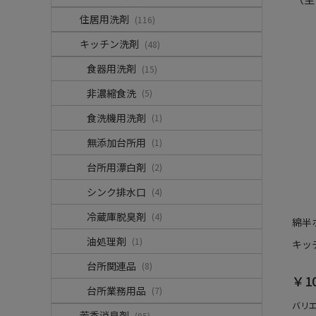
住居用洗剤
(116)
キッチン洗剤
(48)
食器用洗剤
(15)
非濃縮食洗
(5)
食洗機用洗剤
(1)
無添加台所用
(1)
台所用漂白剤
(2)
シンク排水口
(4)
冷蔵庫脱臭剤
(4)
綿半
油処理剤
(1)
キッチ
台所関連品
(8)
￥1
台所業務用品
(7)
バリ
芳香消臭剤
(95)