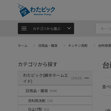
カテゴリから選ぶ
ホーム
日用品・雑貨
キッチン洗剤
台所用漂
台
カテゴリから探す
わたピック(綿半ホームエ
(24529)
イド)
並べ
日用品・雑貨
(648)
衣料用洗剤
(28)
仕上げ剤
(62)
（全