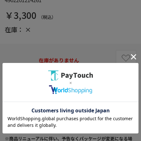
￥3,300
（税込）
在庫：
×
在庫がありません
お気に入り
味にうるさいネコちゃんにうれしい３種のかつおバラエティパッ
ク
特徴：うれしい３種のかつおバラエティパック
原材料：【厳選かつお】魚介類（かつお、フィッシュエキス）、
調味料、増粘安定剤（加工でんぷん、増粘多糖類）、カラメル色
素、ビタミンＥ 【まぐろのかつお節添え】魚介類（かつお、まぐ
ろ、かつお節、フィッシュエキス）、その他
※商品リニューアルに伴い、予告なくパッケージが変更になる場