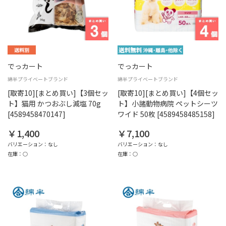
でっカート
でっカート
綿半プライベートブランド
綿半プライベートブランド
[取寄10][まとめ買い]【3個セッ
[取寄10][まとめ買い]【4個セッ
ト】猫用 かつおぶし減塩 70g
ト】小諸動物病院 ペットシーツ
[4589458470147]
ワイド 50枚 [4589458485158]
￥1,400
￥7,100
バリエーション：なし
バリエーション：なし
在庫：○
在庫：○