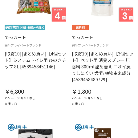
でっカート
でっカート
綿半プライベートブランド
綿半プライベートブランド
[取寄10][まとめ買い]【4個セッ
[取寄10][まとめ買い]【3個セッ
ト】システムトイレ用 ひのきチ
ト】ペット用 消臭スプレー 無
ップ 8L [4589458451146]
香料 800ml 詰め替え ニオイ戻
りしにくい 犬 猫 植物由来成分
[4589458489729]
￥6,800
￥1,800
バリエーション：なし
バリエーション：なし
在庫：○
在庫：○