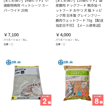
[まとめ買い]【4個セット】小
[まとめ買い]【10個セット】国
諸動物病院 ペットシーツ スー
産鹿肉 ドッグフード 無添加 ペ
パーワイド 20枚
ットフード おやつ 犬 猫 トッピ
ング用 日本製 グレインフリー
鹿肉ウェットフード 70g 【配送
指定日不可】【メール便発送】
￥7,100
￥4,000
バリエーション：なし
バリエーション：なし
在庫：○
在庫：○