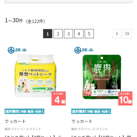
1
30
～
件
（全
122
件
）
1
2
3
4
5
でっカート
でっカート
綿半プライベートブランド
綿半プライベートブランド