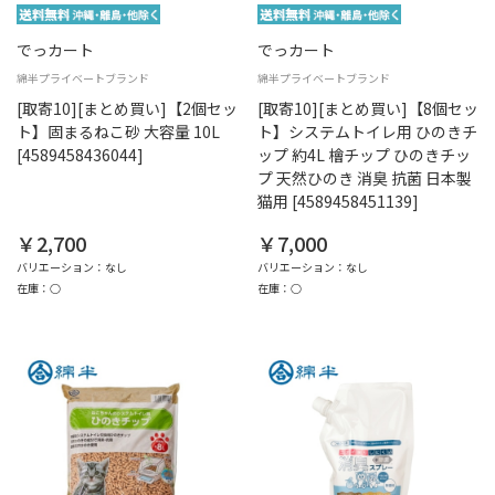
でっカート
でっカート
綿半プライベートブランド
綿半プライベートブランド
[取寄10][まとめ買い]【2個セッ
[取寄10][まとめ買い]【8個セッ
ト】固まるねこ砂 大容量 10L
ト】システムトイレ用 ひのきチ
[4589458436044]
ップ 約4L 檜チップ ひのきチッ
プ 天然ひのき 消臭 抗菌 日本製
猫用 [4589458451139]
￥2,700
￥7,000
バリエーション：なし
バリエーション：なし
在庫：○
在庫：○