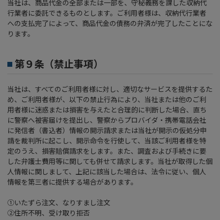
当社は、商品代金の全部または一部を、守秘義務を課した収納代
行業者に委託できるものとします。ご利用者様は、収納代行業者
への支払完了によって、商品代金の債務の弁済が完了したことにな
ります。
第９条（禁止事項）
当社は、すべてのご利用者様に対し、適切なサービスを提供するた
め、ご利用者様が、以下の禁止行為により、当社または他のご利
用者様に迷惑または損害を与えたと合理的に判断した場合、直ち
に警察へ被害届けを提出し、警察からプロバイダ・携帯電話会社
に発信者（書込者）情報の開示請求または当社が開示の仮処分申
請を裁判所に起こし、開示命令を行使して、当該ご利用者様を特
定のうえ、損害賠償請求をします。また、調査および手続きに要
した弁護士費用等に関しても併せて請求します。当社が取得した個
人情報に関しまして、上記に該当した場合は、法令に従い、個人
情報を第三者に提供する場合があります。
①いたずら注文、なりすまし注文
②住所不明、受け取り拒否