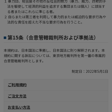
１ 暴力団、総会屋その他の反社会的勢力（暴力、威力、詐欺的手
法を駆使して経済的利益を追求する集団または個人）に該当す
る者またはこれらに準じる者。
２ 自らまたは第三者を利用して暴力的または威迫的な要求行為や
法的な責任を超えた不当な要求行為を行うこと。
第15条（合意管轄裁判所および準拠法）
本規約は、日本国法に準拠し、日本国法に則り解釈されます。本
規約に関する訴訟については、東京地方裁判所を第一審の専属的
合意管轄裁判所とします。
制定日：2022年5月1日
ご利用規約
ご注文方法
お支払い方法