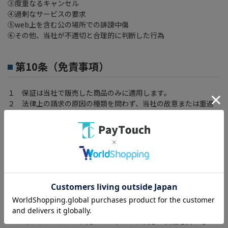
③度重なるキャンセル
④過剰なサービスの要求
⑤web上を含む公の場所での誹謗中傷
⑥その他、当社が不適切と合理的に判断した行為
第10条（免責事項）
１ 保証は当社で販売した商品のみに適用します。
２ 法律上の請求の原因の種類を問わず、当社の故意または重過
失を除き、当社がご利用者様にサービスまたは販売の履行を
行う途中もしくは履行後に起こった損害、または、販売商品
においての使用または使用不能から生ずる損害等のこれらに
ついてのダウンタイム（機能停止期間）、データまたはプロ
グラム修復等の直接的・間接的損害については責任を負いま
せん。ただし、逸失利益については、当社はいかなる場合も
損害賠償の責任を負わないものとします。
３ ご利用者様が、当サイトの利用に起因し、ソフトウェアまた
はハードウェアの事故、その他の障害等により損害が発生し
た場合でも、当社は一切の損害について責任を負いません。
４ 当サイトは、リンク先のコンテンツに関して責任を負うもの