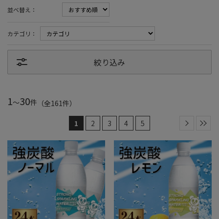
並べ替え：
カテゴリ：
絞り込み
1
30
～
件
（全
161
件
）
1
2
3
4
5