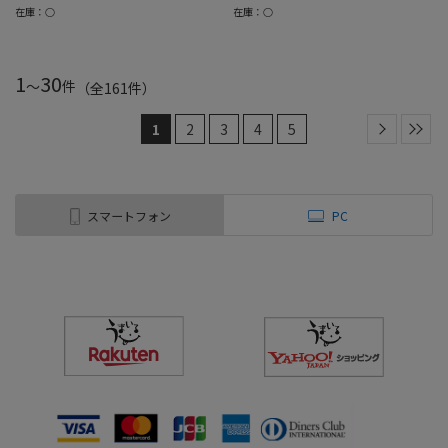
在庫：○
在庫：○
1
30
～
件
（全
161
件
）
1
2
3
4
5
スマートフォン
PC