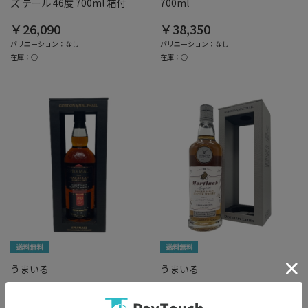
ズ テール 46度 700ml 箱付
700ml
￥26,090
￥38,350
バリエーション：なし
バリエーション：なし
在庫：○
在庫：○
うまいる
うまいる
ゴードン＆マクファイル
ゴードン＆マクファイル
【在庫限り 残り1点】 スペイモ
【在庫限り 残り1点】 モートラ