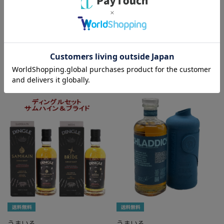
ルト フロム マッカラン 2002 ゴ
ック 25年 46度 700ml 箱付
ードン&マクファイル シングル
カスク 54.3度 700ml 箱付
￥134,420
￥45,790
バリエーション：なし
バリエーション：なし
在庫：○
在庫：○
うまいる
うまいる