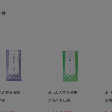
4件）
みの茶 胡蝶庵
あづみの茶 胡蝶庵
あづ
の夢
清流茶園 山霧
信州