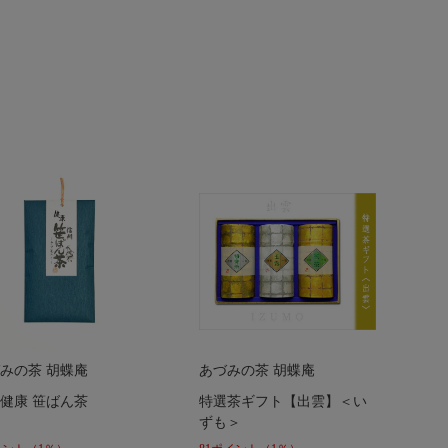
みの茶 胡蝶庵
あづみの茶 胡蝶庵
健康 笹ばん茶
特選茶ギフト【出雲】＜い
ずも＞