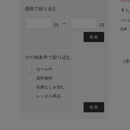
15ポ
価格で絞り込む
￥1,
バリ
～
円
円
在庫：
検索
その他条件で絞り込む
（全
セール中
送料無料
在庫なしを含む
レンタル商品
検索