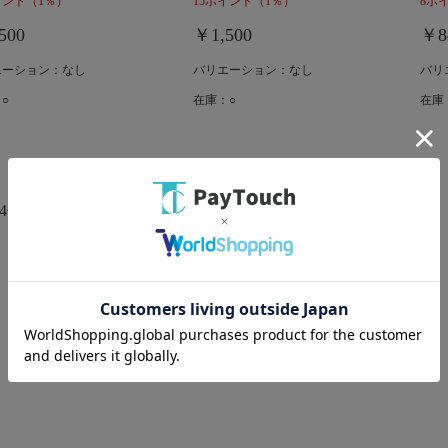
イント
（1％）
15ポイント
（1％）
8ポ
500
￥1,500
￥8
エーション：なし
バリエーション：なし
バリ
○
在庫：○
在庫
4件）