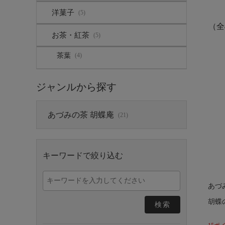
洋菓子
(5)
（全
お茶・紅茶
(5)
茶葉
(4)
ジャンルから探す
あづみの茶 胡蝶庵
(21)
キーワードで絞り込む
あづ
胡蝶
検索