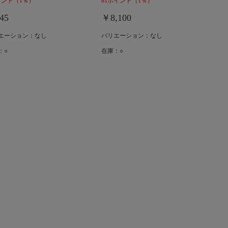
イント
（1％）
81ポイント
（1％）
45
￥8,100
エーション：なし
バリエーション：なし
：○
在庫：○