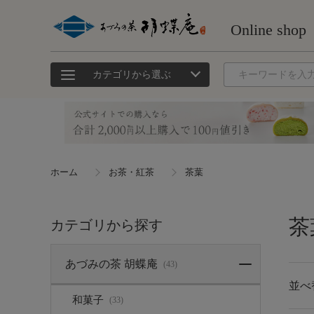
カテゴリから選ぶ
ホーム
お茶・紅茶
茶葉
茶
カテゴリから探す
あづみの茶 胡蝶庵
(43)
並べ
和菓子
(33)