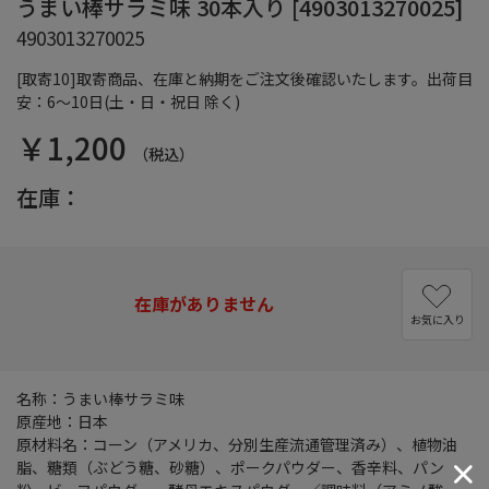
うまい棒サラミ味 30本入り [4903013270025]
4903013270025
[取寄10]取寄商品、在庫と納期をご注文後確認いたします。出荷目
安：6～10日(土・日・祝日 除く)
￥1,200
（税込）
在庫：
在庫がありません
お気に入り
名称：うまい棒サラミ味
原産地：日本
原材料名：コーン（アメリカ、分別生産流通管理済み）、植物油
脂、糖類（ぶどう糖、砂糖）、ポークパウダー、香辛料、パン