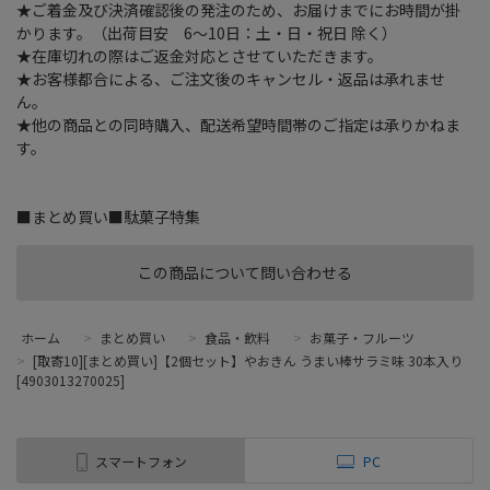
★ご着金及び決済確認後の発注のため、お届けまでにお時間が掛
かります。（出荷目安 6～10日：土・日・祝日 除く）
★在庫切れの際はご返金対応とさせていただきます。
★お客様都合による、ご注文後のキャンセル・返品は承れませ
ん。
★他の商品との同時購入、配送希望時間帯のご指定は承りかねま
す。
■まとめ買い■駄菓子特集
この商品について問い合わせる
ホーム
>
まとめ買い
>
食品・飲料
>
お菓子・フルーツ
>
[取寄10][まとめ買い]【2個セット】やおきん うまい棒サラミ味 30本入り
[4903013270025]
スマートフォン
PC