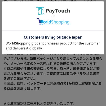
粉、ビーフパウダー、酵母エキスパウダー／調味料（アミノ酸
等）、香料、甘味料（スクラロース）、カラメル色素、酸化防止
剤（ローズマリー抽出物）、（一部に小麦・乳成分・大豆・牛
肉・豚肉・ゼラチンを含む）
内容量：6g
消費期限：150日(賞味期限)
保存方法：-
製造者/製造元：-
※常温でのお届けとなります。
※商品リニューアルに伴い、予告なくパッケージが変更になる場
合がございます。新旧パッケージが入り混じってお届けとなる場合
や、メーカー指定のケース箱以外での発送の場合がございます。
※商品規格や仕様の変更により容量、原材料、成分表示などが変
更される場合がございます。ご使用前には商品ラベルや注意書き
を必ずご確認下さい。
※食品、飲料、ペットフードは発送時点で1か月以上賞味期限があ
る商品をお届け致します。
★ご注文確認後に在庫状況をお調べいたします。