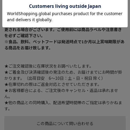
※商品リニューアルに伴い、予告なくパッケージが変更になる場
合がございます。新旧パッケージが入り混じってお届けとなる場合
や、メーカー指定のケース箱以外での発送の場合がございます。
※商品規格や仕様の変更により容量、原材料、成分表示などが変
更される場合がございます。ご使用前には商品ラベルや注意書き
を必ずご確認下さい。
※食品、飲料、ペットフードは発送時点で1か月以上賞味期限があ
る商品をお届け致します。
★ご注文確認後に在庫状況をお調べいたします。
★ご着金及び決済確認後の発注のため、お届けまでにお時間が掛
かります。（出荷目安 6～10日：土・日・祝日 除く）
★在庫切れの際はご返金対応とさせていただきます。
★お客様都合による、ご注文後のキャンセル・返品は承れませ
ん。
★他の商品との同時購入、配送希望時間帯のご指定は承りかねま
す。
この商品について問い合わせる