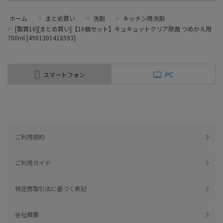
ホーム
>
まとめ買い
>
洗剤
>
キッチン用洗剤
>
[取寄10][まとめ買い]【16個セット】キュキュットクリア除菌 つめかえ用
700ml [4901301418593]
スマートフォン
PC
ご利用規約
ご利用ガイド
特定商取引法に基づく表記
会社概要