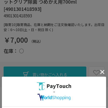
ットクリア除菌 つめかえ用700ml
[4901301418593]
4901301418593
[取寄10]取寄商品、在庫と納期をご注文後確認いたします。出荷目
安：6～10日(土・日・祝日 除く)
￥7,000
（税込）
在庫：
○
お気に入り
・長もち泡がパッ！キュッと実感！
・除菌・除渋・消臭・くすみ落とし・ウイルス除去も！