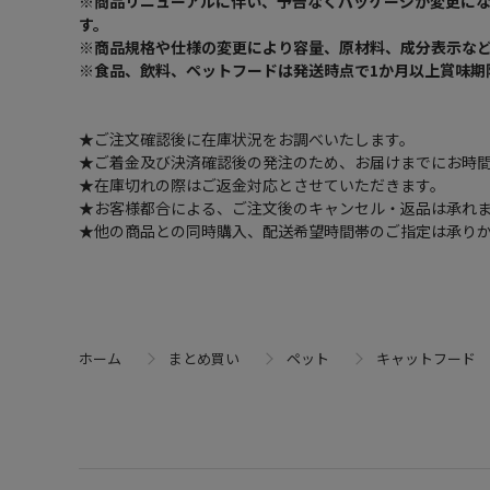
※商品リニューアルに伴い、予告なくパッケージが変更に
す。
※商品規格や仕様の変更により容量、原材料、成分表示な
※食品、飲料、ペットフードは発送時点で1か月以上賞味期
★ご注文確認後に在庫状況をお調べいたします。
★ご着金及び決済確認後の発注のため、お届けまでにお時間
★在庫切れの際はご返金対応とさせていただきます。
★お客様都合による、ご注文後のキャンセル・返品は承れ
★他の商品との同時購入、配送希望時間帯のご指定は承り
ホーム
まとめ買い
ペット
キャットフード