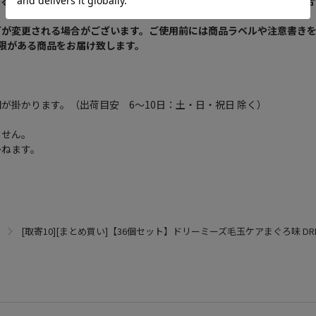
なる場合がございます。新旧パッケージが入り混じってお届けとなる場合
どが変更される場合がございます。ご使用前には商品ラベルや注意書き
限がある商品をお届け致します。
が掛かります。（出荷目安 6～10日：土・日・祝日 除く）
ません。
かねます。
[取寄10][まとめ買い]【36個セット】ドリーミーズ毛玉ケアまぐろ味 DRE9 [4