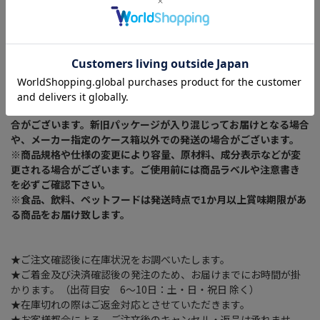
吸水力バツグンで時間短縮！拭き始めの水滴取りに最適。
破れにくい三層構造です。
材質：本体／PVA、芯材／ポリエステル
サイズ：（約）66×43cm
【10個セット】
※商品リニューアルに伴い、予告なくパッケージが変更になる場
合がございます。新旧パッケージが入り混じってお届けとなる場合
や、メーカー指定のケース箱以外での発送の場合がございます。
※商品規格や仕様の変更により容量、原材料、成分表示などが変
更される場合がございます。ご使用前には商品ラベルや注意書き
を必ずご確認下さい。
※食品、飲料、ペットフードは発送時点で1か月以上賞味期限があ
る商品をお届け致します。
★ご注文確認後に在庫状況をお調べいたします。
★ご着金及び決済確認後の発注のため、お届けまでにお時間が掛
かります。（出荷目安 6～10日：土・日・祝日 除く）
★在庫切れの際はご返金対応とさせていただきます。
★お客様都合による、ご注文後のキャンセル・返品は承れませ