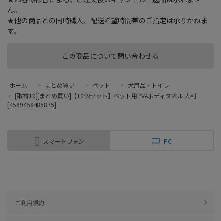
ん。
★他の商品との同時購入、配送希望時間帯のご指定は承りかねま
す。
この商品について問い合わせる
ホーム
>
まとめ買い
>
ペット
>
犬用品・トイレ
>
[取寄10][まとめ買い]【10個セット】ペット用PVAボディタオル 大判
[4589458485875]
スマートフォン
PC
ご利用規約