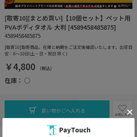
[取寄10][まとめ買い]【10個セット】ペット用
PVAボディタオル 大判 [4589458485875]
4589458485875
[取寄10]取寄商品、在庫と納期をご注文後確認いたします。出荷目
安：6～10日(土・日・祝日 除く)
￥4,800
（税込）
在庫：
○
お気に入り
シャンプー後や雨の日のペットの身体拭きに最適。​