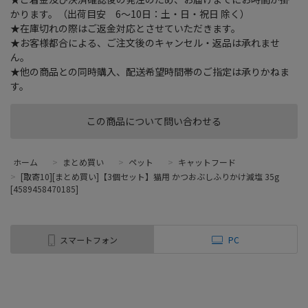
かります。（出荷目安 6～10日：土・日・祝日 除く）
★在庫切れの際はご返金対応とさせていただきます。
★お客様都合による、ご注文後のキャンセル・返品は承れませ
ん。
★他の商品との同時購入、配送希望時間帯のご指定は承りかねま
す。
この商品について問い合わせる
ホーム
>
まとめ買い
>
ペット
>
キャットフード
>
[取寄10][まとめ買い]【3個セット】猫用 かつおぶしふりかけ減塩 35g
[4589458470185]
スマートフォン
PC