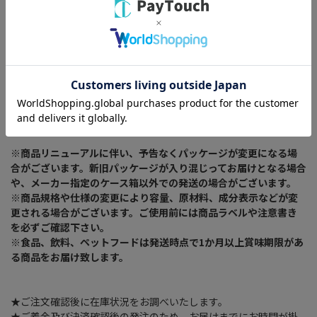
間食用。
原材料：かつおのふし（焼津産）
内容量：35g
成分：粗たんぱく質65.0%以上、粗脂質2.5%以上、粗繊維0.5%以
下、粗灰分5.0%以下、水分17.0%以下、ナトリウム
1889mg/100g
エネルギー344kcal/100g
【3個セット】
※商品リニューアルに伴い、予告なくパッケージが変更になる場
合がございます。新旧パッケージが入り混じってお届けとなる場合
や、メーカー指定のケース箱以外での発送の場合がございます。
※商品規格や仕様の変更により容量、原材料、成分表示などが変
更される場合がございます。ご使用前には商品ラベルや注意書き
を必ずご確認下さい。
※食品、飲料、ペットフードは発送時点で1か月以上賞味期限があ
る商品をお届け致します。
★ご注文確認後に在庫状況をお調べいたします。
★ご着金及び決済確認後の発注のため、お届けまでにお時間が掛