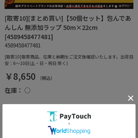
[取寄10][まとめ買い]【50個セット】包んであ
んしん 無添加ラップ 50m×22cm
[4589458477481]
4589458477481
[取寄10]取寄商品、在庫と納期をご注文後確認いたします。出荷目
安：6～10日(土・日・祝日 除く)
￥8,650
（税込）
在庫：
○
お気に入り