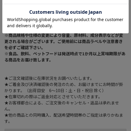
50m×22cmの50個セット
※商品リニューアルに伴い、予告なくパッケージが変更になる場
合がございます。新旧パッケージが入り混じってお届けとなる場合
や、メーカー指定のケース箱以外での発送の場合がございます。
※商品規格や仕様の変更により容量、原材料、成分表示などが変
更される場合がございます。ご使用前には商品ラベルや注意書き
を必ずご確認下さい。
※食品、飲料、ペットフードは発送時点で1か月以上賞味期限があ
る商品をお届け致します。
★ご注文確認後に在庫状況をお調べいたします。
★ご着金及び決済確認後の発注のため、お届けまでにお時間が掛
かります。（出荷目安 6～10日：土・日・祝日 除く）
★在庫切れの際はご返金対応とさせていただきます。
★お客様都合による、ご注文後のキャンセル・返品は承れませ
ん。
★他の商品との同時購入、配送希望時間帯のご指定は承りかねま
す。