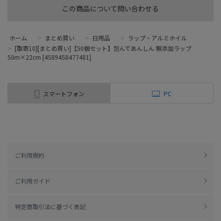
この商品について問い合わせる
ホーム
>
まとめ買い
>
日用品
>
ラップ・アルミホイル
>
[取寄10][まとめ買い]【50個セット】包んであんしん 無添加ラップ
50m×22cm [4589458477481]
スマートフォン
PC
ご利用規約
ご利用ガイド
特定商取引法に基づく表記