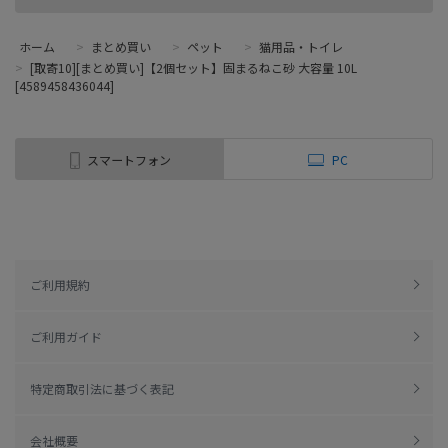
ホーム
>
まとめ買い
>
ペット
>
猫用品・トイレ
>
[取寄10][まとめ買い]【2個セット】固まるねこ砂 大容量 10L
[4589458436044]
スマートフォン
PC
ご利用規約
ご利用ガイド
特定商取引法に基づく表記
会社概要