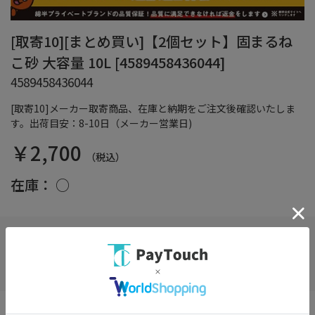
[取寄10][まとめ買い]【2個セット】固まるね
こ砂 大容量 10L [4589458436044]
4589458436044
[取寄10]メーカー取寄商品、在庫と納期をご注文後確認いたしま
す。出荷目安：8-10日（メーカー営業日)
￥2,700
（税込）
在庫：
○
お気に入り
固まりやすいからメンテナンス楽