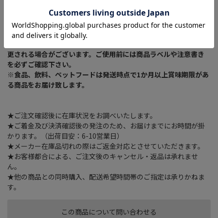
※商品リニューアルに伴い、予告なくパッケージが変更になる場
合がございます。新旧パッケージが入り混じってお届けとなる場合
や、メーカー指定のケース箱以外での発送の場合がございます。
※商品規格や仕様の変更により容量、原材料、成分表示などが変
更される場合がございます。ご使用前には商品ラベルや注意書き
を必ずご確認下さい。
※食品、飲料、ペットフードは発送時点で1か月以上賞味期限があ
る商品をお届け致します。
★ご注文確認後に在庫状況をお調べいたします。
★ご着金及び決済確認後の発注のため、お届けまでにお時間が掛
かります。（出荷目安：6-10営業日）
★メーカー在庫品切れの際はご返金対応とさせていただきます。
★お客様都合による、ご注文後のキャンセル・返品は承れませ
ん。
★他の商品との同時購入、配送希望時間帯のご指定は承りかねま
す。
この商品について問い合わせる