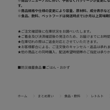
※商品リニューアルに伴い、予告なくパッケージが変更に
す。
※商品規格や仕様の変更により容量、原材料、成分表示な
※食品、飲料、ペットフードは発送時点で1か月以上賞味期
★ご注文確認後に在庫状況をお調べいたします。
★ご着金及び決済確認後の発注のため、お届けまでにお時間
★在庫切れの際はご返金対応とさせていただきます。
★お客様都合による、ご注文後のキャンセル・返品は承れ
★他の商品との同時購入、配送希望時間帯のご指定は承り
■防災備蓄食品 ■ごはん・おかず
ホーム
まとめ買い
食品・飲料
レトルト