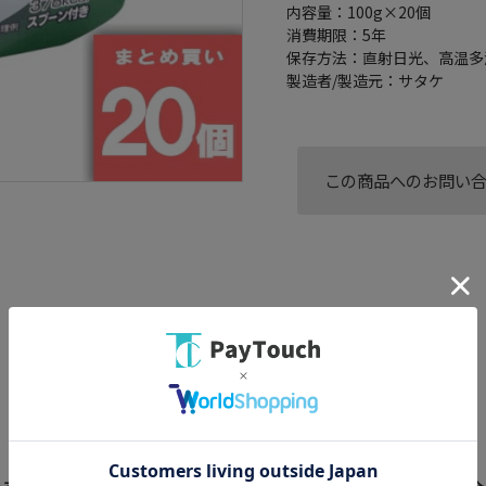
内容量：100g×20個
消費期限：5年
保存方法：直射日光、高温多
製造者/製造元：サタケ
この商品へのお問い