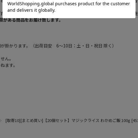
なる場合がございます。新旧パッケージが入り混じってお届けとなる場合
どが変更される場合がございます。ご使用前には商品ラベルや注意書き
限がある商品をお届け致します。
が掛かります。（出荷目安 6～10日：土・日・祝日 除く）
ません。
かねます。
[取寄10][まとめ買い]【20個セット】マジックライス わかめご飯 100g [45317