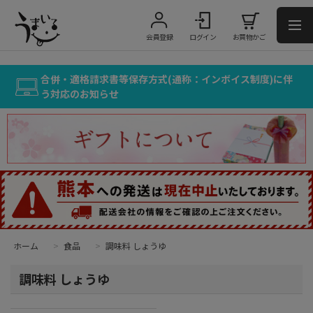
会員登録
ログイン
お買物かご
合併・適格請求書等保存方式(通称：インボイス制度)に伴
う対応のお知らせ
ホーム
>
食品
>
調味料 しょうゆ
調味料 しょうゆ