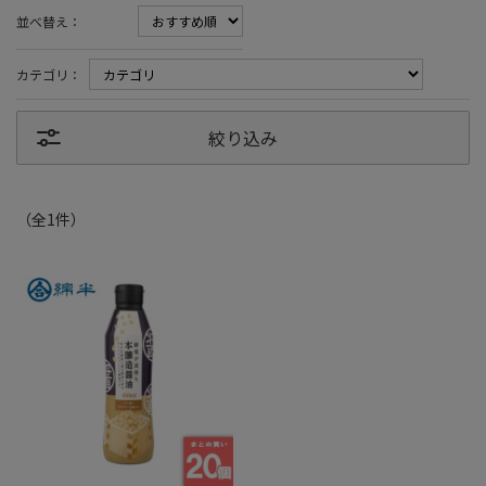
並べ替え：
カテゴリ：
絞り込み
（全
1
件
）