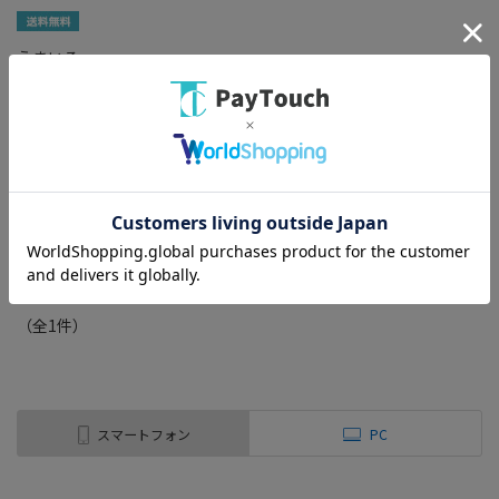
うまいる
綿半プライベートブランド
[取寄10]送料無料 本醸造 醤油
鮮度長持ちボトル 450ml 【20
個セット】
￥6,980
バリエーション：なし
在庫：○
（全
1
件
）
スマートフォン
PC