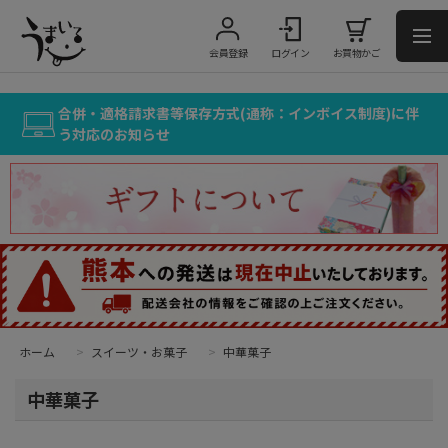
会員登録
ログイン
お買物かご
合併・適格請求書等保存方式(通称：インボイス制度)に伴
う対応のお知らせ
ホーム
>
スイーツ・お菓子
>
中華菓子
中華菓子