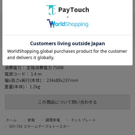
※店頭売価と異なる場合がございます。
店舗選択が必要です
お気に入り
タイプ： ホットサンドメーカー・ワッフルメーカー
加熱方式： ヒーター/スチーム
消費電力： 定格消費電力 750W
電源コード： 1.4 m
幅x高さx奥行(本体)： 234x88x237mm
重量(本体)： 1.2kg
この商品について問い合わせる
ホーム
>
家電
>
調理家電
>
ホットプレート
>
SST-750 スチームテーブルトースター