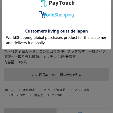
※店頭売価と異なる場合がございます。
店舗選択が必要です
お気に入り
コンロのふちまでカバーしてガスコンロ天板のコゲつき・ベタつ
き汚れを全面ガード。コンロ回りの便利グッズです。一枚タイプ
で取付・取り外し簡単。キッチン 台所 楽家事
内容量：3枚入
この商品について問い合わせる
ホーム
>
家庭用品
>
キッチン消耗品
>
アルミ成型
>
システムGマット一体型スーパーでかBK