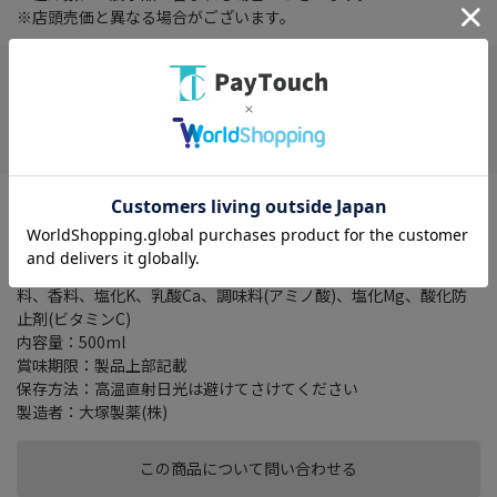
※店頭売価と異なる場合がございます。
店舗選択が必要です
お気に入り
特徴：水分電解質補給に
名称：清涼飲料水
原材料名：砂糖(国内製造)、果糖ぶどう糖液糖、果汁、食塩／酸味
料、香料、塩化K、乳酸Ca、調味料(アミノ酸)、塩化Mg、酸化防
止剤(ビタミンC)
内容量：500ml
賞味期限：製品上部記載
保存方法：高温直射日光は避けてさけてください
製造者：大塚製薬(株)
この商品について問い合わせる