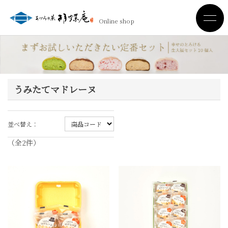
Online shop
うみたてマドレーヌ
並べ替え：
（全
2
件
）