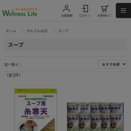
会員登録
ログイン
お買物かご
ホーム
>
かんてんぱぱ
>
スープ
スープ
並べ替え：
（全
2
件
）