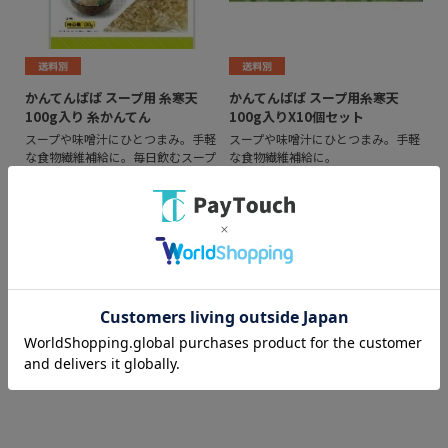
かんてんぱぱ スープ用 糸寒天
かんてんぱぱ スープ用糸寒天
100g入り 糸かんてん
100g入りX10個セット
スープや味噌汁にひとつまみ。手軽
スープや味噌汁にひとつまみ。手軽
な食物繊維補給に。毎日飲むスープ
な食物繊維補給に。
や味噌汁にひとつまみ入れるだけで
￥14,200
食物繊維の補給ができます。サラダ
や和え物にも幅広くお使いくださ
い。
￥1,450
（全
2
件
）
スマートフォン
PC