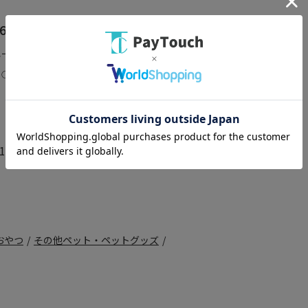
640
エーション：なし
：○
1件）
おやつ
/
その他ペット・ペットグッズ
/