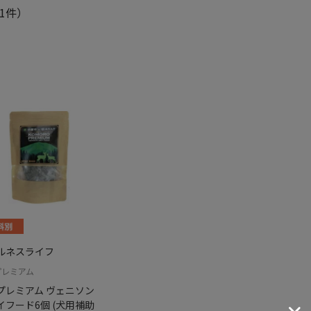
1件）
ルネスライフ
プレミアム
プレミアム ヴェニソン
イフード6個 (犬用補助