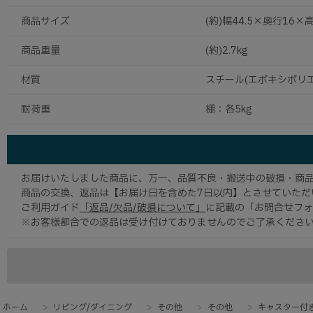
商品サイズ
(約)幅44.5×奥行16×高
商品重量
(約)2.7kg
材質
スチール(エポキシポリ
耐荷重
棚：各5kg
お届けいたしました商品に、万一、品質不良・搬送中の破損・商品
商品の交換、返品は【お届け日を含めた7日以内】とさせていただ
ご利用ガイド
「返品/欠品/破損について」
に記載の「お問合せフォ
※お客様都合での返品は受け付けておりませんのでご了承くださ
ホーム
>
リビング/ダイニング
>
その他
>
その他
>
キャスター付き