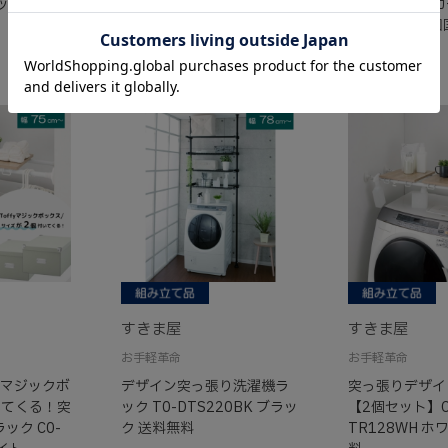
ックス [取
ー ランドリーボックス [取
タオルストッカ
寄商品]
27047 (本州
￥7,800
￥23,000
すきま屋
すきま屋
お手軽革命
お手軽革命
 マジックボ
デザイン突っ張り洗濯機ラ
突っ張りデザイ
いてくる！突
ック T0-DTS220BK ブラッ
【2個セット】C
ック C0-
ク 送料無料
TR128WH ホ