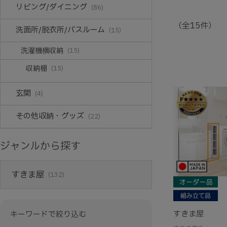
リビング/ダイニング
(86)
（全15件）
洗面所/脱衣所/バスルーム
(15)
洗濯機横収納
(15)
収納棚
(15)
玄関
(4)
その他収納・グッズ
(22)
ジャンルから探す
すきま屋
(132)
すきま屋
キーワードで絞り込む