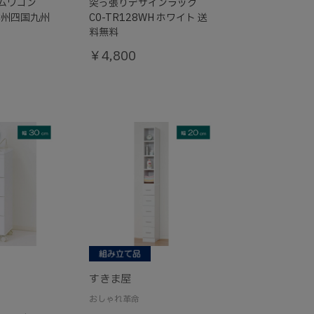
リムワゴン
突っ張りデザインラック
 (本州四国九州
C0-TR128WH ホワイト 送
料無料
￥4,800
すきま屋
おしゃれ革命