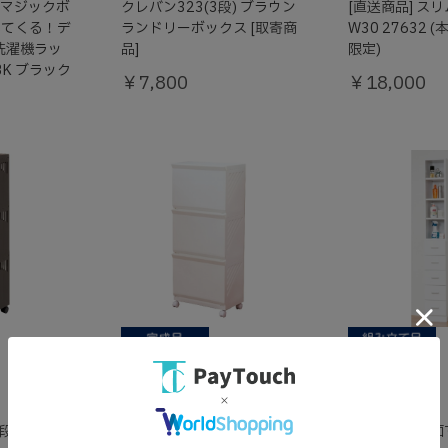
 マジックボ
クレバン323(3段) ブラウン
[直送商品] ス
いてくる！デ
ランドリーボックス [取寄商
W30 27632
洗濯機ラッ
品]
限定)
0BK ブラック
￥7,800
￥18,000
すきま屋
すきま屋
お手軽革命
おしゃれ革命
段 ブラウ
クレバン323(3段) アイボリ
[直送商品] 鏡