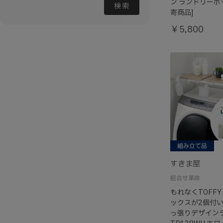
ン ランドリーボ
検索
寄商品]
￥5,800
すきま屋
組合せ革命
もれなくTOFFY
ックスが2個付
っ張りデザインラ