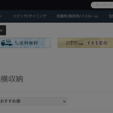
ン
リビング/ダイニング
洗面所/脱衣所/バスルーム
玄
機横収納