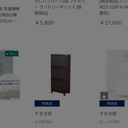
クレバンハーフ3段 アイボリ
[直送商品] ス
ー ランドリーボックス [取
W25 52874
製 洗濯機横
寄商品]
限定)
送商品] (幅
行31cm～
￥5,800
￥17,000
すきま屋
すきま屋
お手軽革命
おしゃれ革命