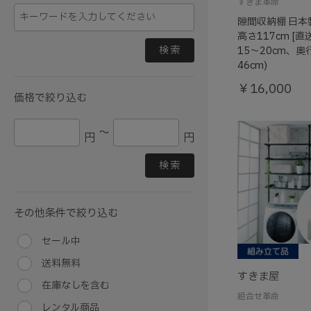
すきま革命
隙間収納棚 日本
高さ117cm [直
検索
15～20cm、奥
46cm)
￥16,000
価格で絞り込む
～
円
円
検索
その他条件で絞り込む
セール中
送料無料
すきま屋
在庫なしを含む
組合せ革命
レンタル商品