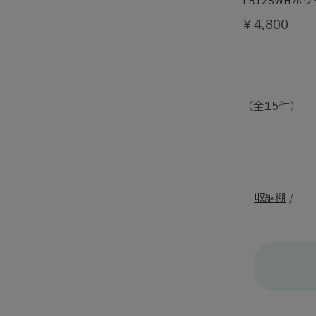
TR128WH ホ
￥4,800
（全15件）
収納棚
/