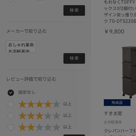
もれなくTOFFY
ックスが2個付
検索
ザイン突っ張り
ク T0-DTS22
￥9,800
メーカーで絞り込む
検索
レビュー評価で絞り込む
指定なし
以上
すきま屋
以上
お手軽革命
以上
クレバンハーフ3