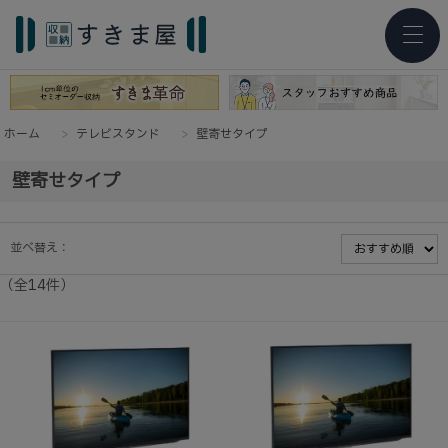
ホーム
>
テレビスタンド
>
壁寄せタイプ
壁寄せタイプ
並べ替え：
（全
14
件
）