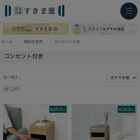
ホーム
>
機能性家具
>
コンセント付き
コンセント付き
並べ替え：
（全
12
件
）