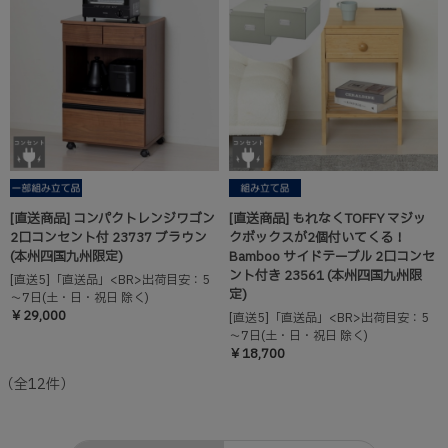
[直送商品] コンパクトレンジワゴン
[直送商品] もれなくTOFFY マジッ
2口コンセント付 23737 ブラウン
クボックスが2個付いてくる！
(本州四国九州限定)
Bamboo サイドテーブル 2口コンセ
ント付き 23561 (本州四国九州限
[直送5]「直送品」<BR>出荷目安：5
定)
～7日(土・日・祝日 除く)
￥29,000
[直送5]「直送品」<BR>出荷目安：5
～7日(土・日・祝日 除く)
￥18,700
（全
12
件
）