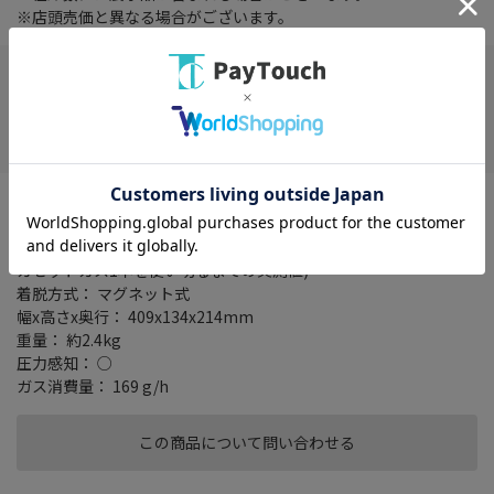
※店頭売価と異なる場合がございます。
店舗選択が必要です
お気に入り
用途： 炉ばた焼き
最高出力： 2.3kW(2000kcal/h)
連続燃焼時間： 約90分(気温20～25℃のとき・強火連続燃焼にて
カセットガス1本を使い切るまでの実測値)
着脱方式： マグネット式
幅x高さx奥行： 409x134x214mm
重量： 約2.4kg
圧力感知： ○
ガス消費量： 169 g/h
この商品について問い合わせる