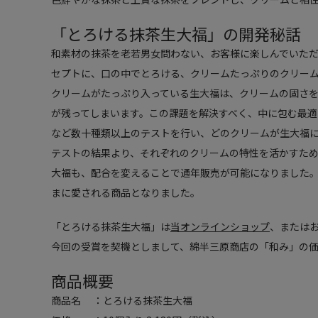
「とろける抹茶生大福」の開発秘話
和素材の抹茶を老若男女問わない、お客様に楽しんでいた
セプトに、口の中でとろける、クリームたっぷりのクリーム
クリームがたっぷり入っている生大福は、クリームの固さを
が残ってしまいます。この課題を解決すべく、中に包む最
など数十種類以上のテストを行い、どのクリームが生大福
テストの結果より、それぞれのクリームの特性を活かすた
大福も、配合を変えることで通年販売が可能になりました。
まに愛される商品となりました。
「とろける抹茶生大福」は
当オンラインショップ
、または
今回の受賞を契機としまして、綿半三原商店の「和み」の価
商品概要
商品名 ：とろける抹茶生大福