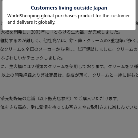
だける商品を考え、和菓子の定番商品にある大福を和洋折衷で試作を開
大福を開発し、2003年に「とろける生大福」が完成しました。
維持するのが難しく、他社商品は、餅・餡・クリームの3重包餡が多く
適なクリームを全国のメーカーから探し、試行錯誤しました。クリームの
にふさわしいかチェックしました。
めに、生大福には２種類のクリームを使用しております。クリームを２種
 以上の開発経緯より弊社商品は、餅皮が薄く、クリームと一緒に餅も
お茶元胡蝶庵の店舗（以下販売店参照）でご購入いただけます。
値をさら高め、常に愛情を持ってお客さまやお取引さまに楽しんでいた