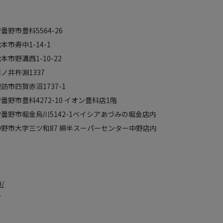
豊科5564-26
中1-14-1
西1-10-22
杵淵1337
赤沼1737-1
科4272-10 イオン豊科店1階
野市堀金烏川5142-1ベイシアあづみの堀金店内
三ツ和87 綿半スーパーセンター中野店内
0/
▼