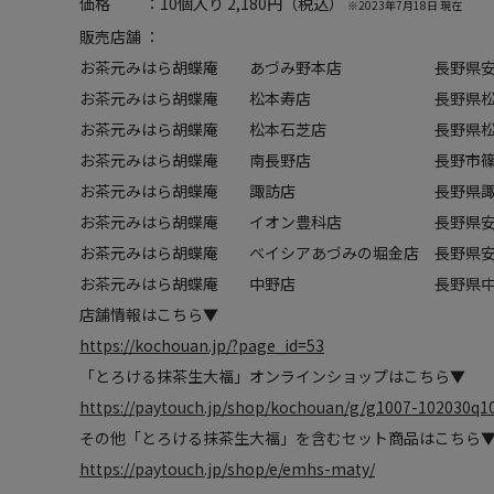
価格 ：10個入り 2,180円（税込）
※2023年7月18日 現在
販売店舗 ：
お茶元みはら胡蝶庵 あづみ野本店 長野県安曇野市
お茶元みはら胡蝶庵 松本寿店 長野県松本市寿
お茶元みはら胡蝶庵 松本石芝店 長野県松本市野溝
お茶元みはら胡蝶庵 南長野店 長野市篠ノ井
お茶元みはら胡蝶庵 諏訪店 長野県諏訪市四賀
お茶元みはら胡蝶庵 イオン豊科店 長野県安曇野市豊
お茶元みはら胡蝶庵 ベイシアあづみの堀金店 長野県安曇
お茶元みはら胡蝶庵 中野店 長野県中野市大字
店舗情報はこちら▼
https://kochouan.jp/?page_id=53
「とろける抹茶生大福」オンラインショップはこちら▼
https://paytouch.jp/shop/kochouan/g/g1007-102030q1
その他「とろける抹茶生大福」を含むセット商品はこちら
https://paytouch.jp/shop/e/emhs-maty/