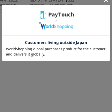
54W 【配送
面スタンド EW-72W 【配送
(本州四国九
時間指定不可】(本州四国九
]
州限定)[直送商品]
￥29,300