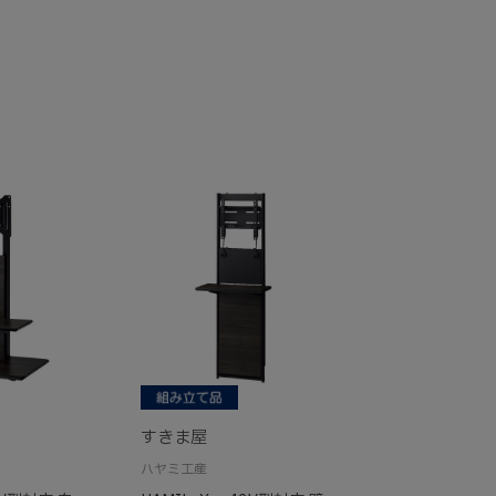
すきま屋
ハヤミ工産