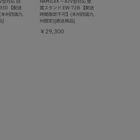
3V型対応 自
HAMILeX ～43V型対応 壁
930 【配送
面スタンド EW-72B 【配送
(本州四国九
時間指定不可】(本州四国九
品]
州限定)[直送商品]
￥29,300