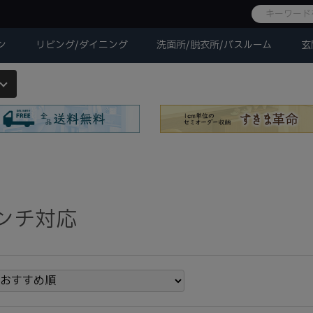
ン
リビング/ダイニング
洗面所/脱衣所/バスルーム
玄
インチ対応