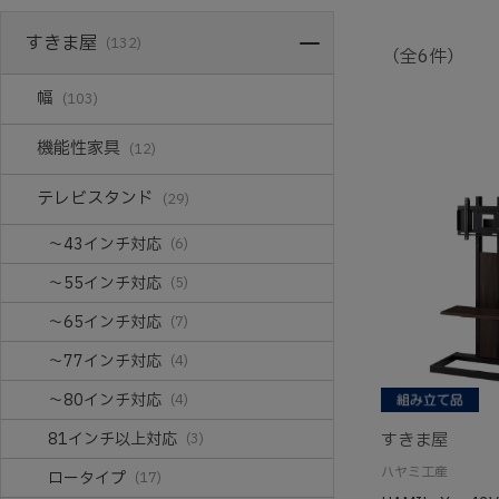
すきま屋
(132)
（全6件）
幅
(103)
機能性家具
(12)
テレビスタンド
(29)
～43インチ対応
(6)
～55インチ対応
(5)
～65インチ対応
(7)
～77インチ対応
(4)
～80インチ対応
(4)
81インチ以上対応
すきま屋
(3)
ハヤミ工産
ロータイプ
(17)