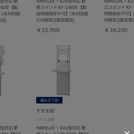
3V型対応 壁
HAMILeX ～43V型対応 壁
HAMILeX ～4
40B 【配
寄スタンド KF-240W 【配
立スタンド KF-
】(本州四国
送時間指定不可】(本州四国
時間指定不可】
品]
九州限定)[直送商品]
州限定)[直送商
￥22,900
￥34,200
すきま屋
ハヤミ工産
5V型対応 壁
HAMILeX ～43V型対応 壁