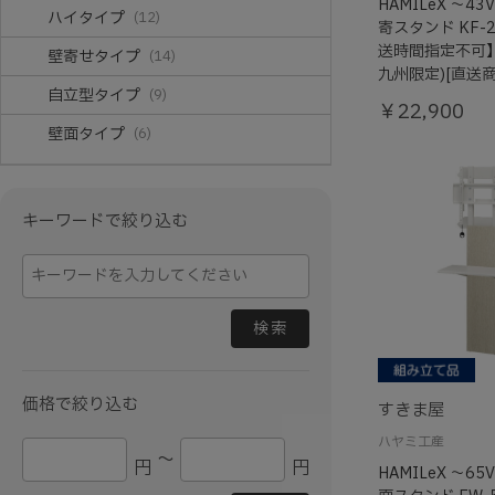
HAMILeX ～4
ハイタイプ
(12)
寄スタンド KF-2
送時間指定不可
壁寄せタイプ
(14)
九州限定)[直送商
自立型タイプ
(9)
￥22,900
壁面タイプ
(6)
キーワードで絞り込む
検索
価格で絞り込む
すきま屋
ハヤミ工産
～
円
円
HAMILeX ～6