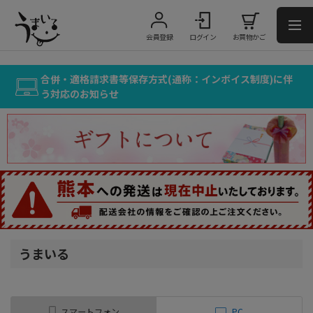
会員登録
ログイン
お買物かご
合併・適格請求書等保存方式(通称：インボイス制度)に伴
う対応のお知らせ
うまいる
スマートフォン
PC