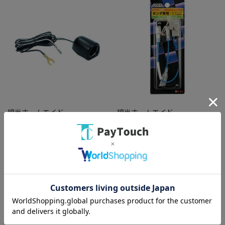
綿半ホームエイド
綿半ホームエイド
シングルソケット ヒューズ電源
2065 アンテナ変換コード
ベース ZE-21 黒
￥987
￥1,711
バリエーション：なし
バリエーション：なし
在庫：○
在庫：○
（全
2
件
）