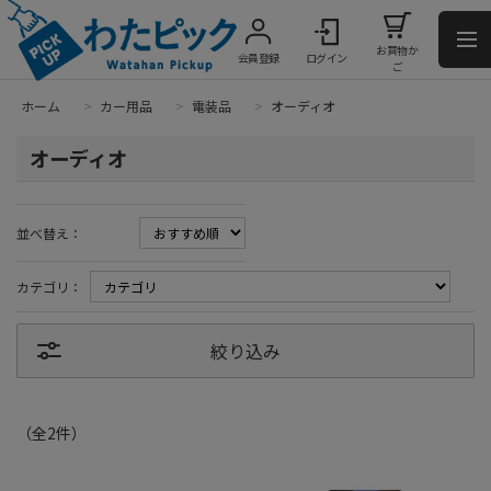
お買物か
会員登録
ログイン
ご
ホーム
>
カー用品
>
電装品
>
オーディオ
オーディオ
並べ替え：
カテゴリ：
絞り込み
（全
2
件
）