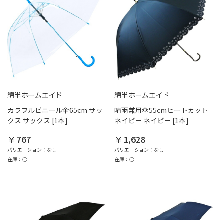
綿半ホームエイド
綿半ホームエイド
カラフルビニール傘65cm サッ
晴雨兼用傘55cmヒートカット
クス サックス [1本]
ネイビー ネイビー [1本]
￥767
￥1,628
バリエーション：なし
バリエーション：なし
在庫：○
在庫：○