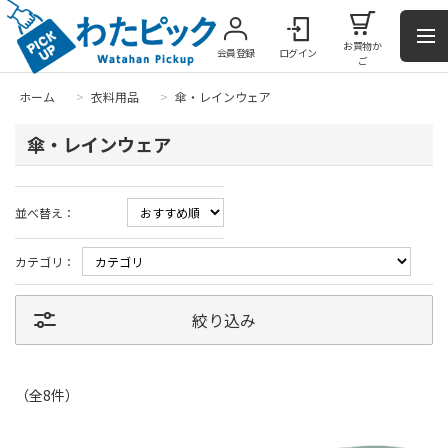
お買物か
会員登録
ログイン
ご
ホーム
>
衣料用品
>
傘・レインウェア
傘・レインウェア
並べ替え：
カテゴリ：
絞り込み
（全
8
件
）