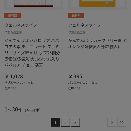
ウェルネスライフ
ウェルネスライフ
伊那食品工業
伊那食品工業
かんてんぱぱ ババロリア ババ
かんてんぱぱ カップゼリー80℃
ロアの素 チョコレート ファミ
オレンジ味(約6人分X2袋入)
リーサイズ65mlカップ25個分
(5個分X5袋入)カルシウム入り
ババロア チョコ 寒天
￥1,028
￥395
バリエーション：なし
バリエーション：なし
在庫：○
在庫：○
1
30
～
件
（全
64
件
）
1
2
3