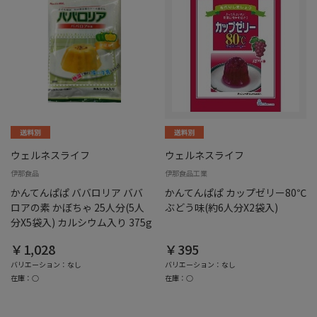
ウェルネスライフ
ウェルネスライフ
伊那食品
伊那食品工業
かんてんぱぱ ババロリア ババ
かんてんぱぱ カップゼリー80℃
ロアの素 かぼちゃ 25人分(5人
ぶどう味(約6人分X2袋入)
分X5袋入) カルシウム入り 375g
￥1,028
￥395
バリエーション：なし
バリエーション：なし
在庫：○
在庫：○