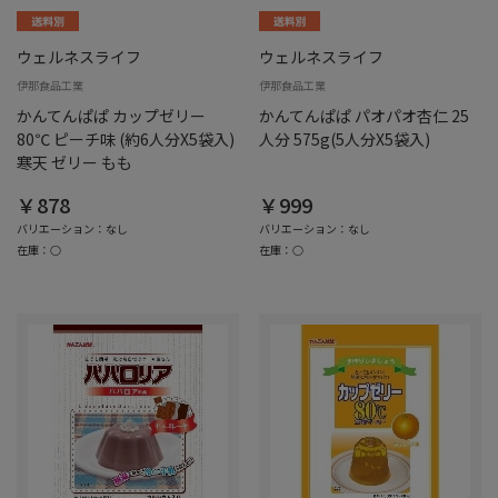
ウェルネスライフ
ウェルネスライフ
伊那食品工業
伊那食品工業
かんてんぱぱ カップゼリー
かんてんぱぱ パオパオ杏仁 25
80℃ ピーチ味 (約6人分X5袋入)
人分 575g(5人分X5袋入)
寒天 ゼリー もも
￥878
￥999
バリエーション：なし
バリエーション：なし
在庫：○
在庫：○