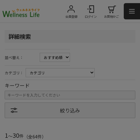
会員登録
ログイン
お買物かご
詳細検索
並べ替え：
カテゴリ：
キーワード
絞り込み
1
30
～
件
（全
64
件
）