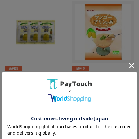
ウェルネスライフ
ウェルネスライフ
伊那食品
伊那食品工業
かんてんぱぱ カップゼリー80℃
かんてんぱぱ マンゴプリンの素
パイン味(約6人分X5袋入)3個
8人分 160g マンゴソース付
￥2,364
￥498
バリエーション：なし
バリエーション：なし
在庫：○
在庫：○