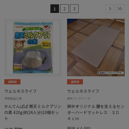
1
2
3
ウェルネスライフ
ウェルネスライフ
伊那食品工業
綿半パートナーズ
かんてんぱぱ 寒天ミルクプリン
綿半オリジナル 腰を支えるセン
の素 420g(約24人分)10個セッ
ターハードマットレス ＳＤ
ト
４ｃｍ
税抜 ￥4,480