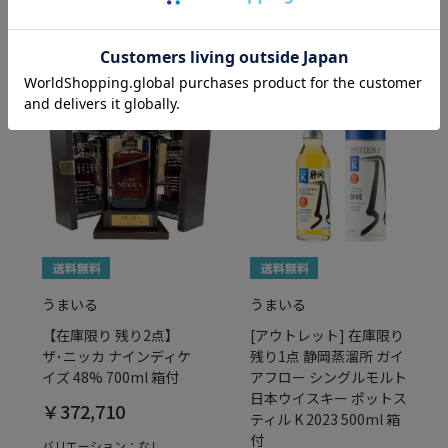
うまいる
うまいる
【在庫限り 残り2点】
[アウトレット] 在庫限り
ザ･ニッカ ナインディケ
残り1点 静岡蒸溜所 ガイ
イズ 48% 700ml 箱付
アフロー シングルモルト
日本ウイスキー ポットス
￥372,710
ティル K 2023 500ml 箱
付
バリエーション：なし