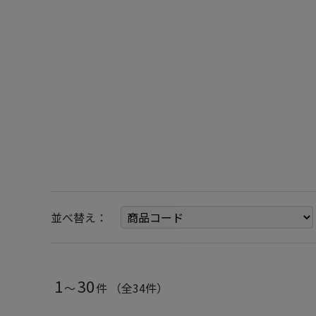
並べ替え：
1
30
～
件
（全34件）