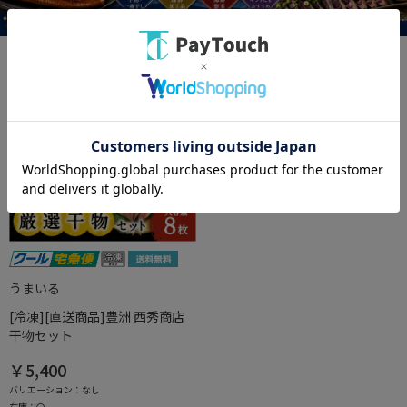
うまいる
[冷凍][直送商品]豊洲 西秀商店
干物セット
￥5,400
バリエーション：なし
在庫：〇