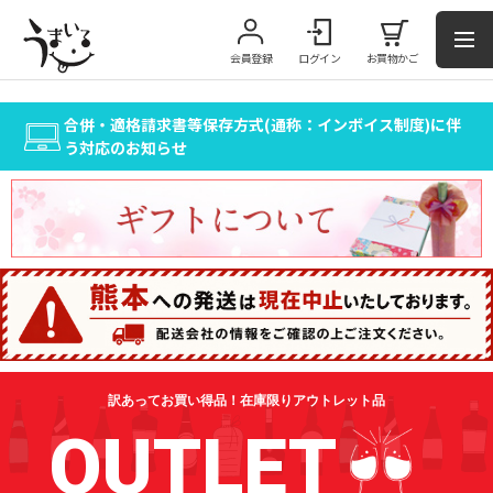
会員登録
ログイン
お買物かご
合併・適格請求書等保存方式(通称：インボイス制度)に伴
う対応のお知らせ
訳あってお買い得品！在庫限りアウトレット品
OUTLET