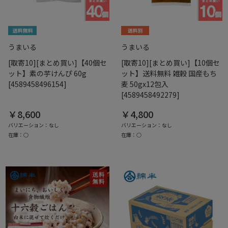
うまいる
うまいる
[取寄10][まとめ買い]【40個セ
[取寄10][まとめ買い]【10個セ
ット】素の芋けんぴ 60g
ット】送料無料 雑穀 国産もち
[4589458496154]
麦 50gx12包入
[4589458492279]
￥8,600
￥4,800
バリエーション：なし
バリエーション：なし
在庫：○
在庫：○