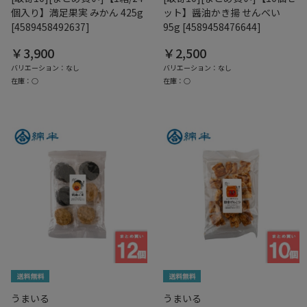
個入り】満足果実 みかん 425g
ット】醤油かき揚 せんべい
[4589458492637]
95g [4589458476644]
￥3,900
￥2,500
バリエーション：なし
バリエーション：なし
在庫：○
在庫：○
うまいる
うまいる