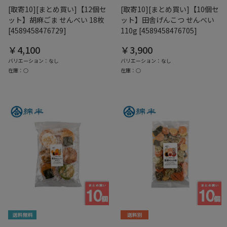
[取寄10][まとめ買い]【12個セ
[取寄10][まとめ買い]【10個セ
ット】胡麻ごま せんべい 18枚
ット】田舎げんこつ せんべい
[4589458476729]
110g [4589458476705]
￥4,100
￥3,900
バリエーション：なし
バリエーション：なし
在庫：○
在庫：○