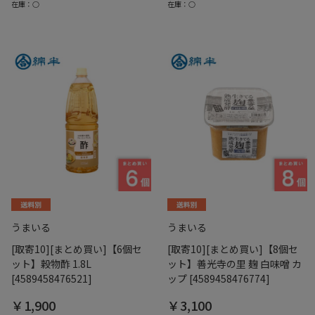
在庫：○
在庫：○
うまいる
うまいる
[取寄10][まとめ買い]【6個セ
[取寄10][まとめ買い]【8個セ
ット】穀物酢 1.8L
ット】善光寺の里 麹 白味噌 カ
[4589458476521]
ップ [4589458476774]
￥1,900
￥3,100