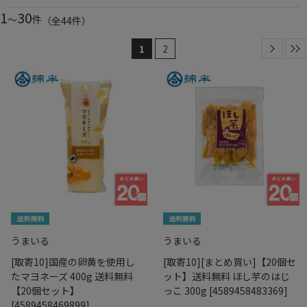
1
30
～
件
（全
44
件
）
1
2
うまいる
うまいる
[取寄10]国産の卵黄を使用し
[取寄10][まとめ買い]【20個セ
たマヨネーズ 400g 送料無料
ット】送料無料 ほし芋のはじ
【20個セット】
っこ 300g [4589458483369]
[4589458469899]