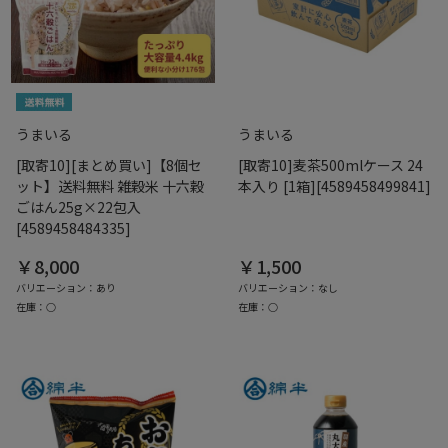
うまいる
うまいる
[取寄10][まとめ買い]【8個セ
[取寄10]麦茶500mlケース 24
ット】送料無料 雑穀米 十六穀
本入り [1箱][4589458499841]
ごはん25g×22包入
[4589458484335]
￥8,000
￥1,500
バリエーション：あり
バリエーション：なし
在庫：○
在庫：○