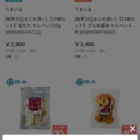
うまいる
うまいる
[取寄10][まとめ買い]【10個セ
[取寄10][まとめ買い]【12個セ
ット】塩もち せんべい 110g
ット】ざらめ醤油 せんべい 6
[4589458476712]
枚 [4589458476682]
￥3,900
￥3,400
バリエーション：なし
バリエーション：なし
在庫：○
在庫：○