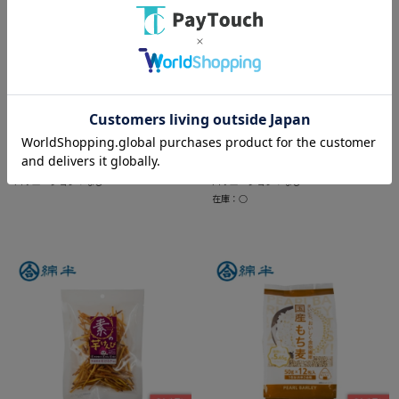
うまいる
うまいる
[取寄10][まとめ買い]【20個セ
[取寄10][まとめ買い]【40個セ
ット】茨城県産紅はるか もち
ット】素の芋チップス 60g
とろ リッチほし芋 200g
[4589458496161]
[4589458491937]
￥17,000
￥8,600
バリエーション：なし
バリエーション：なし
在庫：○