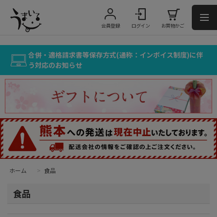
会員登録
ログイン
お買物かご
合併・適格請求書等保存方式(通称：インボイス制度)に伴
う対応のお知らせ
ホーム
>
食品
食品