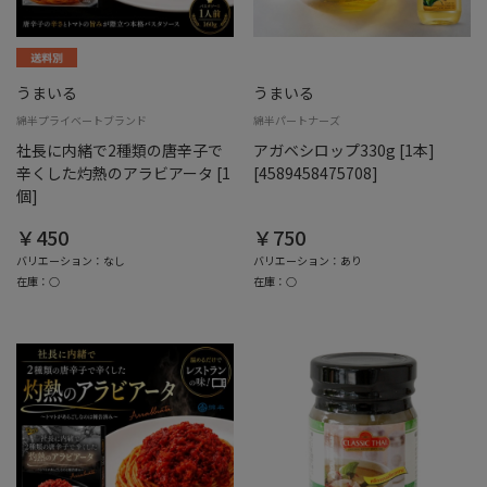
うまいる
うまいる
綿半プライベートブランド
綿半パートナーズ
社長に内緒で2種類の唐辛子で
アガベシロップ330g [1本]
辛くした灼熱のアラビアータ [1
[4589458475708]
個]
￥450
￥750
バリエーション：なし
バリエーション：あり
在庫：○
在庫：○