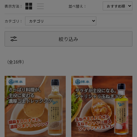
表示方法：
並べ替え：
カテゴリ：
絞り込み
（全
16
件
）