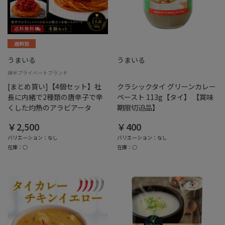
うまいる
うまいる
綿半プライベートブランド
[まとめ買い]【4個セット】社
クラシックタイ グリーンカレー
長に内緒で2種類の唐辛子で辛
ペースト 113g【タイ】 【賞味
くした灼熱のアラビアータ
期限切迫品】
￥2,500
￥400
バリエーション：なし
バリエーション：なし
在庫：○
在庫：○