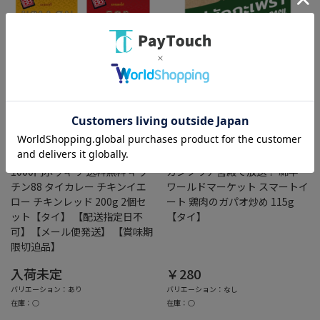
うまいる
うまいる
KITCHEN88
スマートイート
1000円ポッキリ 送料無料 キッ
カンブリア宮殿で放送！ 綿半
チン88 タイカレー チキンイエ
ワールドマーケット スマートイ
ロー チキンレッド 200g 2個セ
ート 鶏肉のガパオ炒め 115g
ット【タイ】 【配送指定日不
【タイ】
可】【メール便発送】 【賞味期
限切迫品】
入荷未定
￥280
バリエーション：あり
バリエーション：なし
在庫：○
在庫：○