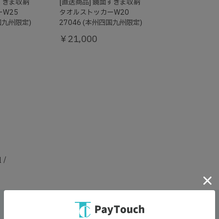
面すきま収納
[直送商品] 鏡面すきま収納
W25
タオルストッカーW20
四国九州限定)
27046 (本州四国九州限定)
￥21,000
納
/