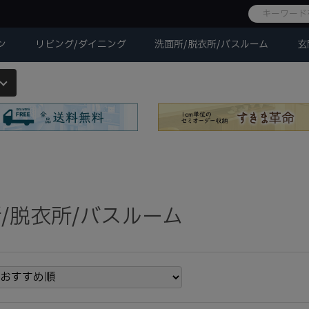
ン
リビング/ダイニング
洗面所/脱衣所/バスルーム
玄
/脱衣所/バスルーム