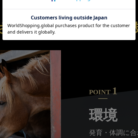
さの秘密は、
こだわり
1
POINT
環境
発育・体調に合