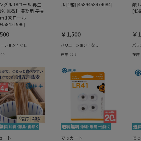
ングル 18ロール 再生
ル [1箱][4589458474084]
酸 
0% 無香料 業務用 長持
[45
0m 108ロール
9458421996]
500
￥1,500
￥1
エーション：なし
バリエーション：なし
バリ
：○
在庫：○
在庫
カート
でっカート
でっ