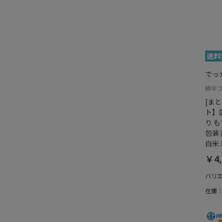
でっ
綿半
[ま
ト】国
り も
包装
白米
￥4,
バリ
在庫