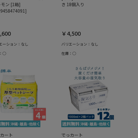
レモン [1箱]
き 18個入り
89458474091]
,600
￥4,500
エーション：なし
バリエーション：なし
：○
在庫：○
カート
でっカート