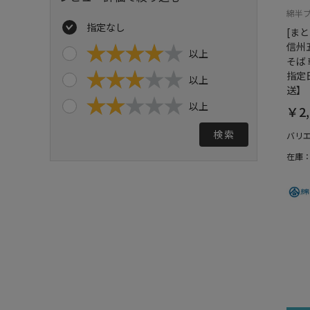
綿半
指定なし
[ま
信州五
以上
そば 
指定
以上
送】
以上
￥2,
検索
バリ
在庫