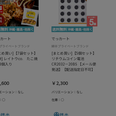
カート
でっカート
プライベートブランド
綿半プライベートブランド
とめ買い]【7袋セット】
[まとめ買い]【5個セット】
凍] レイトウco. たこ焼
リチウムコイン電池
18個入り
CR2032－20BS 【メール便
発送】【配送指定日不可】
,600
￥2,300
エーション：なし
バリエーション：なし
：○
在庫：○