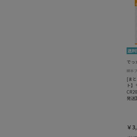
でっ
綿半
[ま
ト】
CR2
発送
￥3,