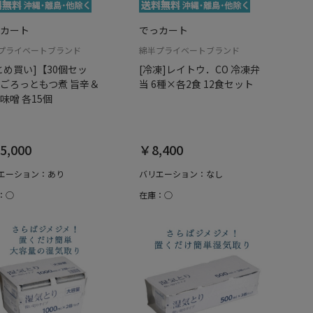
カート
でっカート
プライベートブランド
綿半プライベートブランド
とめ買い]【30個セッ
[冷凍]レイトウ．CO 冷凍弁
ごろっともつ煮 旨辛＆
当 6種×各2食 12食セット
味噌 各15個
5,000
￥8,400
エーション：あり
バリエーション：なし
：○
在庫：○