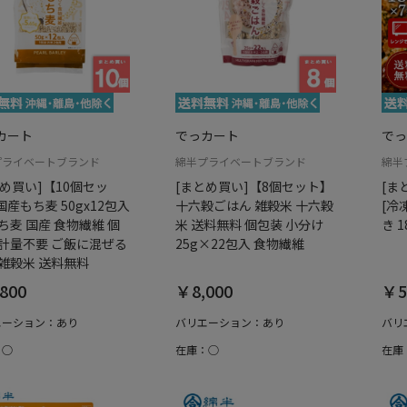
カート
でっカート
でっ
プライベートブランド
綿半プライベートブランド
綿半
とめ買い]【10個セッ
[まとめ買い]【8個セット】
[ま
産もち麦 50gx12包入
十六穀ごはん 雑穀米 十六穀
[冷
ち麦 国産 食物繊維 個
米 送料無料 個包装 小分け
き 
 計量不要 ご飯に混ぜる
25g×22包入 食物繊維
 雑穀米 送料無料
800
￥8,000
￥5
エーション：あり
バリエーション：あり
バリ
：○
在庫：○
在庫