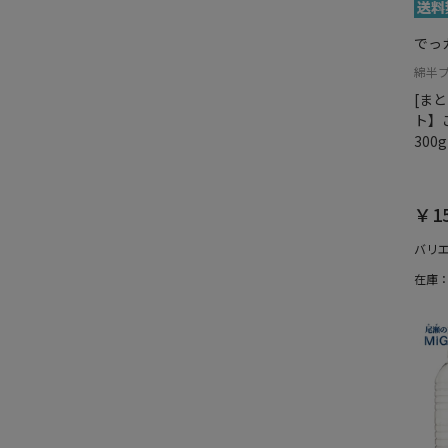
でっ
綿半
[ま
ト】
300g
￥15
バリ
在庫