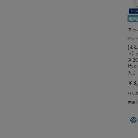
でっ
綿半
[ま
ト】水
ス 2
然水 
入り
￥3,
バリ
在庫