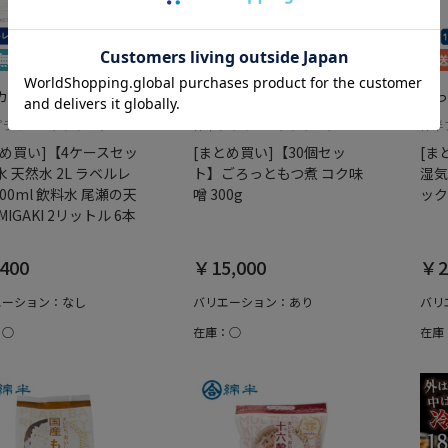
カート
でっカート
でっ
プライベートブランド
綿半プライベートブランド
綿半
とめ買い]【4ケースセッ
[まとめ買い]【30個セッ
[ま
 天然水 2L ラベルレ
ト】ごろっともつ煮 コク味
湿気
000ml 飲料水 尾瀬の天
噌 300g
ック
MIGAKI 2リットル 6本
400
￥15,000
￥2
エーション：なし
バリエーション：あり
バリ
：○
在庫：○
在庫