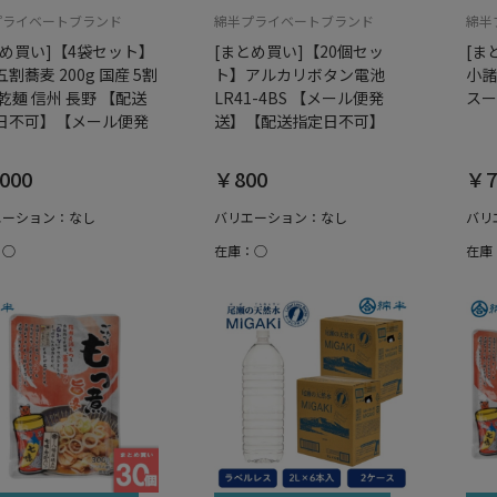
プライベートブランド
綿半プライベートブランド
綿半
とめ買い]【4袋セット】
[まとめ買い]【20個セッ
[ま
割蕎麦 200g 国産 5割
ト】アルカリボタン電池
小諸
乾麺 信州 長野 【配送
LR41-4BS 【メール便発
スー
日不可】【メール便発
送】【配送指定日不可】
000
￥800
￥7
エーション：なし
バリエーション：なし
バリ
：○
在庫：○
在庫