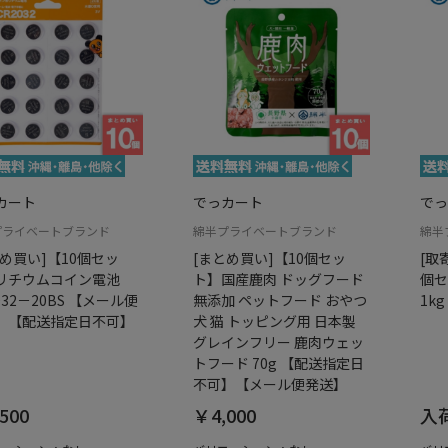
カート
でっカート
でっ
プライベートブランド
綿半プライベートブランド
綿半
とめ買い]【10個セッ
[まとめ買い]【10個セッ
[取
リチウムコイン電池
ト】国産鹿肉 ドッグフード
個セ
032－20BS 【メール便
無添加 ペットフード おやつ
1kg
】【配送指定日不可】
犬 猫 トッピング用 日本製
グレインフリー 鹿肉ウェッ
トフード 70g 【配送指定日
不可】【メール便発送】
500
￥4,000
入