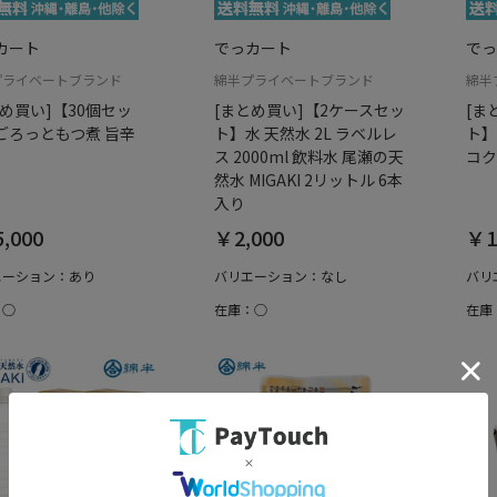
カート
でっカート
でっ
プライベートブランド
綿半プライベートブランド
綿半
とめ買い]【30個セッ
[まとめ買い]【2ケースセッ
[ま
ごろっともつ煮 旨辛
ト】水 天然水 2L ラベルレ
ト】
ス 2000ml 飲料水 尾瀬の天
コク
然水 MIGAKI 2リットル 6本
入り
,000
￥2,000
￥1
エーション：あり
バリエーション：なし
バリ
：○
在庫：○
在庫