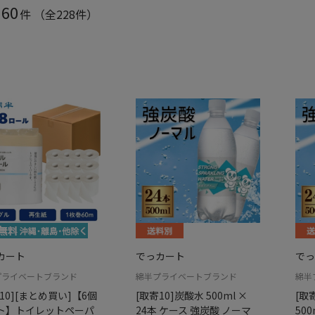
60
件
（全228件）
カート
でっカート
でっ
プライベートブランド
綿半プライベートブランド
綿半
10][まとめ買い]【6個
[取寄10]炭酸水 500ml ×
[取
ト】トイレットペーパ
24本 ケース 強炭酸 ノーマ
500