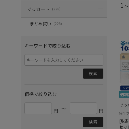
1
～
でっカート
(228)
まとめ買い
(228)
キーワードで絞り込む
検索
価格で絞り込む
でっ
～
円
円
綿半
[取寄
検索
セッ