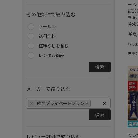
ー シ
紙10
その他条件で絞り込む
ち 6
[458
セール中
￥6,
送料無料
バリ
在庫なしを含む
在庫
レンタル商品
検索
メーカーで絞り込む
×
綿半プライベートブランド
×
検索
でっ
レビュー評価で絞り込む