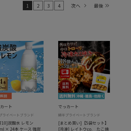
1
2
3
4
次へ
最後
カート
でっカート
プライベートブランド
綿半プライベートブランド
寄10]炭酸水 レモン
[まとめ買い]【5袋セット】
ml × 24本 ケース 強炭
[冷凍] レイトウco. たこ焼