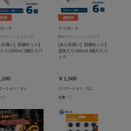
カート
でっカート
プライベートブランド
綿半プライベートブランド
とめ買い]【6個セット】
[まとめ買い]【6個セット】
とり1000ml 2個入りパ
湿気とり 500ml 3個入りパ
ック
,100
￥1,560
エーション：なし
バリエーション：なし
：○
在庫：○